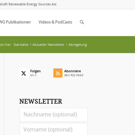
draft Renewable Energy Sources Act
WG Publikationen
Videos & PodCasts
st hier:
Startseite
/
Aktueller Newsletter
/
Abregelung
Folgen
Abonniere
on X
den RSS Feed
NEWSLETTER