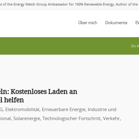
ent of the Energy Watch Group Ambassador for 100% Renewable Energy, Author of the 
Über mich
Dokumente
E
Du bi
ln: Kostenloses Laden an
l helfen
G
,
Elektromobilität
,
Erneuerbare Energie
,
Industrie und
ional
,
Solarenergie
,
Technologischer Fortschritt
,
Verkehr
,