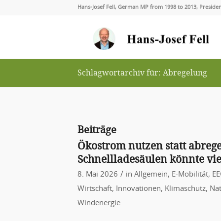
Hans-Josef Fell, German MP from 1998 to 2013, Presid
Schlagwortarchiv für: Abregelung
Beiträge
Ökostrom nutzen statt abrege
Schnellladesäulen könnte vie
/
8. Mai 2026
in
Allgemein
,
E-Mobilität
,
EE
Wirtschaft
,
Innovationen
,
Klimaschutz
,
Nat
Windenergie