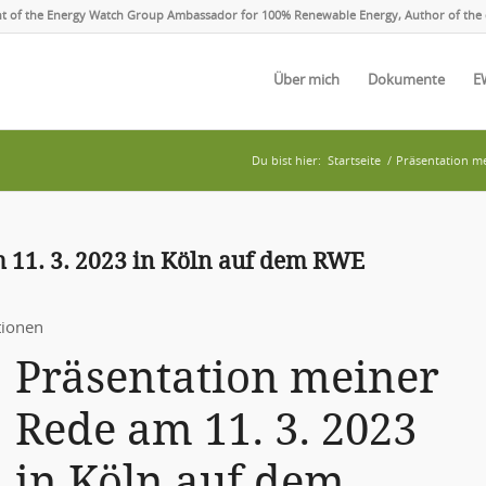
ent of the Energy Watch Group Ambassador for 100% Renewable Energy, Author of the 
Über mich
Dokumente
E
Du bist hier:
Startseite
/
Präsentation me
 11. 3. 2023 in Köln auf dem RWE
tionen
Präsentation meiner
Rede am 11. 3. 2023
in Köln auf dem