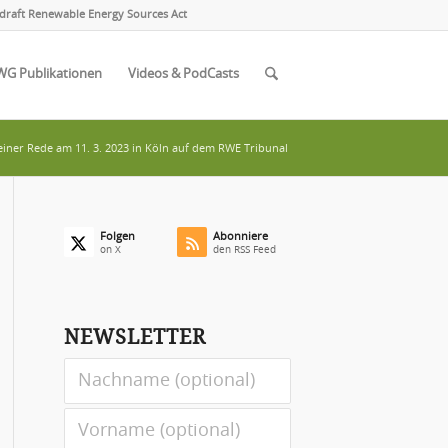
draft Renewable Energy Sources Act
WG Publikationen
Videos & PodCasts
iner Rede am 11. 3. 2023 in Köln auf dem RWE Tribunal
Folgen
Abonniere
on X
den RSS Feed
NEWSLETTER