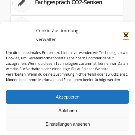
Fachgespräch CO2-Senken
Heizölstudie
Cookie-Zustimmung
verwalten
02/2013_Thai_Presentation
Bankok
Um dir ein optimales Erlebnis zu bieten, verwenden wir Technologien wie
Cookies, um Geräteinformationen zu speichern und/oder darauf
zuzugreifen. Wenn du diesen Technologien zustimmst, können wir Daten
wie das Surfverhalten oder eindeutige IDs auf dieser Website
Anteil der EE am
verarbeiten. Wenn du deine Zustimmung nicht erteilst oder zurückziehst,
Bruttostromverbrauch
können bestimmte Merkmale und Funktionen beeinträchtigt werden.
Akzeptieren
Ablehnen
Einstellungen ansehen
© Copyright - Hans-Josef Fell |
Arctur Internet Consulting