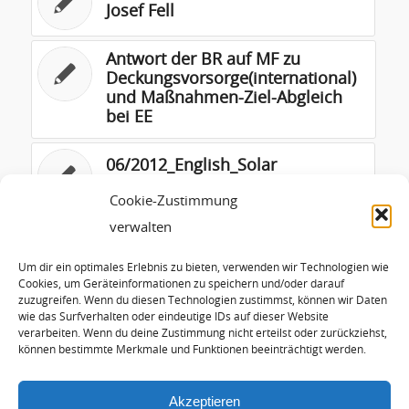
Josef Fell
Antwort der BR auf MF zu
Deckungsvorsorge(international)
und Maßnahmen-Ziel-Abgleich
bei EE
06/2012_English_Solar
programme for Iran
Cookie-Zustimmung
verwalten
Begründung zur
Biomasseverordnung
Um dir ein optimales Erlebnis zu bieten, verwenden wir Technologien wie
Cookies, um Geräteinformationen zu speichern und/oder darauf
zuzugreifen. Wenn du diesen Technologien zustimmst, können wir Daten
05/2014_English_Energy Watch
wie das Surfverhalten oder eindeutige IDs auf dieser Website
Group – EU’s dependency on
verarbeiten. Wenn du deine Zustimmung nicht erteilst oder zurückziehst,
Russia for natural gas
können bestimmte Merkmale und Funktionen beeinträchtigt werden.
Akzeptieren