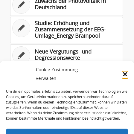
Zuwachs der Photovoltaik in
Deutschland
Studie: Erhöhung und
Zusammensetzung der EEG-
Umlage_Energy Brainpool
Neue Vergütungs- und
Degressionswerte
Cookie-Zustimmung
Hot Dry Rock Verfahren
verwalten
Um dir ein optimales Erlebnis zu bieten, verwenden wir Technologien wie
Vortrag vor dem
Cookies, um Geräteinformationen zu speichern und/oder darauf
zuzugreifen. Wenn du diesen Technologien zustimmst, können wir Daten
Energiearbeitskreis der
wie das Surfverhalten oder eindeutige IDs auf dieser Website
Bayerischen Landesbank in
verarbeiten. Wenn du deine Zustimmung nicht erteilst oder zurückziehst,
München, 5.2.2014
können bestimmte Merkmale und Funktionen beeinträchtigt werden.