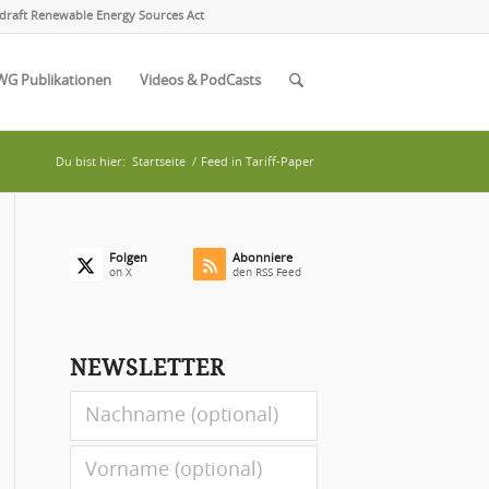
draft Renewable Energy Sources Act
WG Publikationen
Videos & PodCasts
Du bist hier:
Startseite
/
Feed in Tariff-Paper
Folgen
Abonniere
on X
den RSS Feed
NEWSLETTER