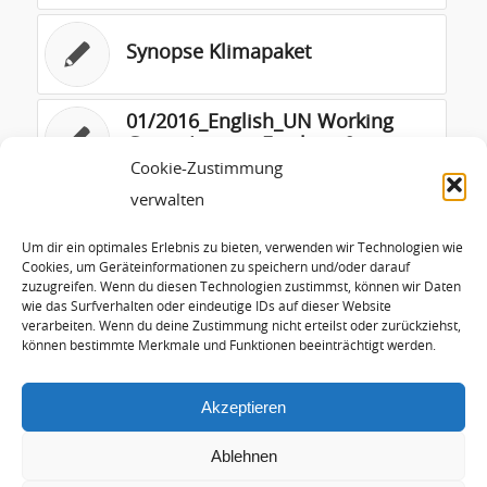
Synopse Klimapaket
01/2016_English_UN Working
Group Letter – Fracking &
Human Rights
Cookie-Zustimmung
verwalten
Bewertung des
Koalitionsvertrages
Um dir ein optimales Erlebnis zu bieten, verwenden wir Technologien wie
Cookies, um Geräteinformationen zu speichern und/oder darauf
zuzugreifen. Wenn du diesen Technologien zustimmst, können wir Daten
wie das Surfverhalten oder eindeutige IDs auf dieser Website
Positionspapier EnBW zum EEG
verarbeiten. Wenn du deine Zustimmung nicht erteilst oder zurückziehst,
können bestimmte Merkmale und Funktionen beeinträchtigt werden.
Akzeptieren
Ablehnen