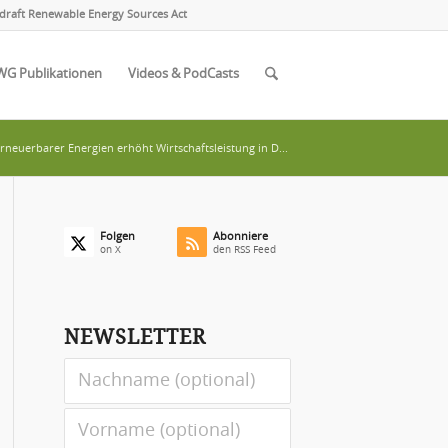
draft Renewable Energy Sources Act
WG Publikationen
Videos & PodCasts
neuerbarer Energien erhöht Wirtschaftsleistung in D...
Folgen
Abonniere
on X
den RSS Feed
NEWSLETTER