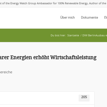
ent of the Energy Watch Group Ambassador for 100% Renewable Energy, Author of the 
Über mich
Dokumente
E
Du bist hier:
Startseite
/
DIW BerlinAusbau er
er Energien erhöht Wirtschaftsleistung
ereiche
205