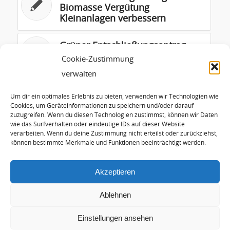
Biomasse Vergütung
Kleinanlagen verbessern
Grüner Entschließungsantrag
zum EEG 04.05.2010
Cookie-Zustimmung
verwalten
Bericht aus Kiew 1. September
2014
Um dir ein optimales Erlebnis zu bieten, verwenden wir Technologien wie
Cookies, um Geräteinformationen zu speichern und/oder darauf
zuzugreifen. Wenn du diesen Technologien zustimmst, können wir Daten
wie das Surfverhalten oder eindeutige IDs auf dieser Website
Presentation Kyiv Rada Oct 2017
verarbeiten. Wenn du deine Zustimmung nicht erteilst oder zurückziehst,
HJF
können bestimmte Merkmale und Funktionen beeinträchtigt werden.
Akzeptieren
Ablehnen
Einstellungen ansehen
© Copyright - Hans-Josef Fell |
Arctur Internet Consulting