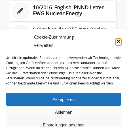
10/2016_English_PNND Letter –
EWG Nuclear Energy
Schreiben des BEE zum Rösler
Moratorium
Cookie-Zustimmung
verwalten
Flyer Hans-Josef Fell
Um dir ein optimales Erlebnis zu bieten, verwenden wir Technologien wie
Cookies, um Geräteinformationen zu speichern und/oder darauf
zuzugreifen. Wenn du diesen Technologien zustimmst, können wir Daten
wie das Surfverhalten oder eindeutige IDs auf dieser Website
Antwort der Bundesregierung zu
verarbeiten. Wenn du deine Zustimmung nicht erteilst oder zurückziehst,
MOX-Brennelementen
können bestimmte Merkmale und Funktionen beeinträchtigt werden.
Akzeptieren
Ablehnen
Einstellungen ansehen