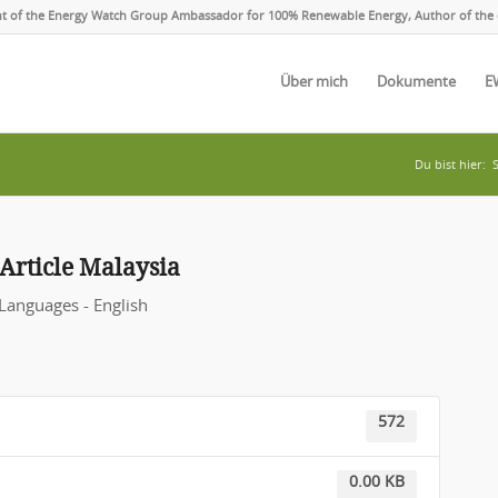
ent of the Energy Watch Group Ambassador for 100% Renewable Energy, Author of the 
Über mich
Dokumente
E
Du bist hier:
S
Article Malaysia
Languages - English
572
0.00 KB