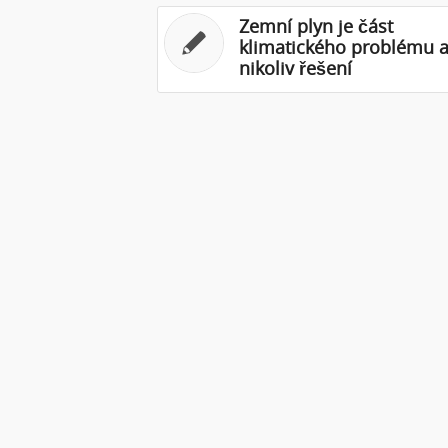
Zemní plyn je část
klimatického problému 
nikoliv řešení