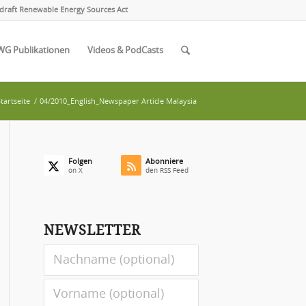
draft Renewable Energy Sources Act
WG Publikationen
Videos & PodCasts
tartseite
/
04/2010_English_Newspaper Article Malaysia
Folgen
Abonniere
on X
den RSS Feed
NEWSLETTER