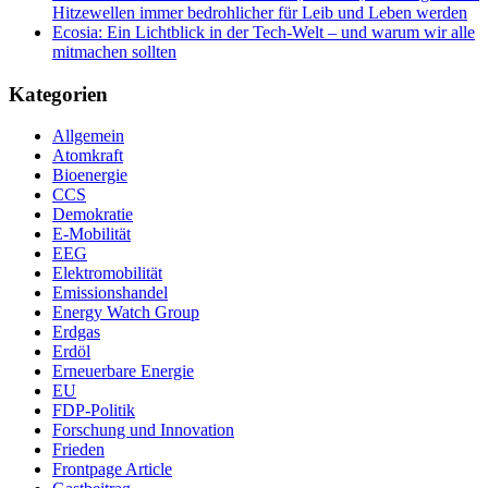
Hitzewellen immer bedrohlicher für Leib und Leben werden
Ecosia: Ein Lichtblick in der Tech-Welt – und warum wir alle
mitmachen sollten
Kategorien
Allgemein
Atomkraft
Bioenergie
CCS
Demokratie
E-Mobilität
EEG
Elektromobilität
Emissionshandel
Energy Watch Group
Erdgas
Erdöl
Erneuerbare Energie
EU
FDP-Politik
Forschung und Innovation
Frieden
Frontpage Article