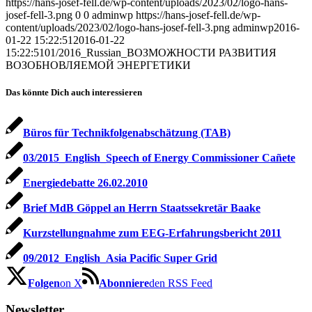
https://hans-josef-fell.de/wp-content/uploads/2023/02/logo-hans-
josef-fell-3.png
0
0
adminwp
https://hans-josef-fell.de/wp-
content/uploads/2023/02/logo-hans-josef-fell-3.png
adminwp
2016-
01-22 15:22:51
2016-01-22
15:22:51
01/2016_Russian_ВОЗМОЖНОСТИ РАЗВИТИЯ
ВОЗОБНОВЛЯЕМОЙ ЭНЕРГЕТИКИ
Das könnte Dich auch interessieren
Büros für Technikfolgenabschätzung (TAB)
03/2015_English_Speech of Energy Commissioner Cañete
Energiedebatte 26.02.2010
Brief MdB Göppel an Herrn Staatssekretär Baake
Kurzstellungnahme zum EEG-Erfahrungsbericht 2011
09/2012_English_Asia Pacific Super Grid
Folgen
on X
Abonniere
den RSS Feed
Newsletter