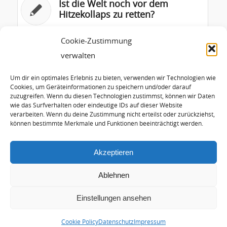
Ist die Welt noch vor dem
Hitzekollaps zu retten?
Vorrang für Erdöl, Erdgas, Kohle
Cookie-Zustimmung
auf der Bahn – ein
verwalten
Klimabrandbeschleuniger für
die nächsten Katastrophen.
Um dir ein optimales Erlebnis zu bieten, verwenden wir Technologien wie
Cookies, um Geräteinformationen zu speichern und/oder darauf
zuzugreifen. Wenn du diesen Technologien zustimmst, können wir Daten
Geplante Erdgaskraftwerke an
wie das Surfverhalten oder eindeutige IDs auf dieser Website
neuen Datenzentren stoßen auf
verarbeiten. Wenn du deine Zustimmung nicht erteilst oder zurückziehst,
starke Bürgerproteste
können bestimmte Merkmale und Funktionen beeinträchtigt werden.
Akzeptieren
Ablehnen
Einstellungen ansehen
© Copyright - Hans-Josef Fell |
Arctur Internet Consulting
Newsletter
Presse, Fotos und Kontakt
Impressum
Cookie Policy
Datenschutz
Impressum
Datenschutz
Cookie Policy (EU)