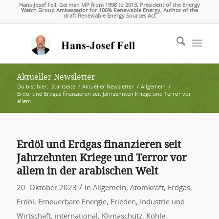
Hans-Josef Fell, German MP from 1998 to 2013, President of the Energy
Watch Group Ambassador for 100% Renewable Energy, Author of the
draft Renewable Energy Sources Act
Aktueller Newsletter
Du bist hier:
Startseite
/
Aktueller Newsletter
/
Allgemein
/
Erdöl und Erdgas finanzieren seit Jahrzehnten Kriege und Terror vor
allem ...
Erdöl und Erdgas finanzieren seit
Jahrzehnten Kriege und Terror vor
allem in der arabischen Welt
/
20. Oktober 2023
in
Allgemein
,
Atomkraft
,
Erdgas
,
Erdöl
,
Erneuerbare Energie
,
Frieden
,
Industrie und
Wirtschaft
,
international
,
Klimaschutz
,
Kohle
,