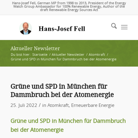
Hans-Josef Fell, German MP from 1998 to 2013, President of the Energy
Watch Group Ambassador for 100% Renewable Energy, Author of the
draft Renewable Energy Sources Act
Aktueller Newsletter
Du bist hier:
Startseite
/
Aktueller Newsletter
/
Atomkraft
/
Grüne und SPD in München für Dammbruch bei der Atomenergie
Grüne und SPD in München für
Dammbruch bei der Atomenergie
/
25. Juli 2022
in
Atomkraft
,
Erneuerbare Energie
Grüne und SPD in München für Dammbruch
bei der Atomenergie