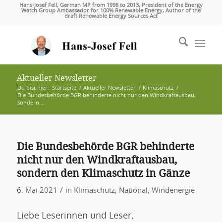
Hans-Josef Fell, German MP from 1998 to 2013, President of the Energy
Watch Group Ambassador for 100% Renewable Energy, Author of the
draft Renewable Energy Sources Act
Aktueller Newsletter
Du bist hier:
Startseite
/
Aktueller Newsletter
/
Klimaschutz
/
Die Bundesbehörde BGR behinderte nicht nur den Windkraftausbau,
sondern ...
Die Bundesbehörde BGR behinderte
nicht nur den Windkraftausbau,
sondern den Klimaschutz in Gänze
/
6. Mai 2021
in
Klimaschutz
,
National
,
Windenergie
Liebe Leserinnen und Leser,