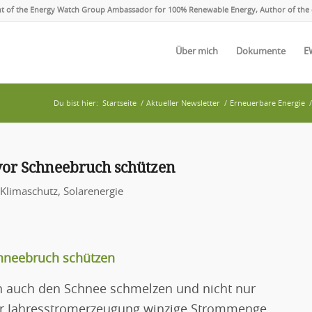
ent of the Energy Watch Group Ambassador for 100% Renewable Energy, Author of the 
Über mich
Dokumente
E
Du bist hier:
Startseite
/
Aktueller Newsletter
/
Erneuerbare Energie
/
or Schneebruch schützen
Klimaschutz
,
Solarenergie
hneebruch schützen
n auch den Schnee schmelzen und nicht nur
 zur Jahresstromerzeugung winzige Strommenge