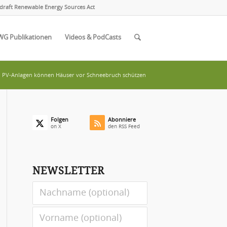
draft Renewable Energy Sources Act
WG Publikationen
Videos & PodCasts
PV-Anlagen können Häuser vor Schneebruch schützen
Folgen
Abonniere
on X
den RSS Feed
NEWSLETTER