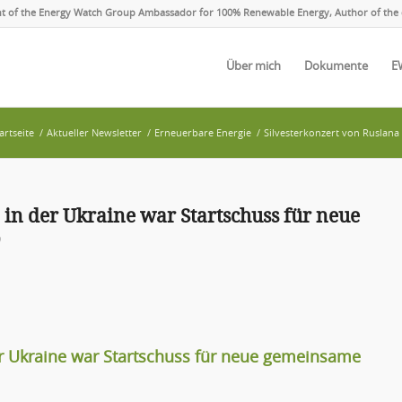
ent of the Energy Watch Group Ambassador for 100% Renewable Energy, Author of the 
Über mich
Dokumente
E
artseite
/
Aktueller Newsletter
/
Erneuerbare Energie
/
Silvesterkonzert von Ruslana
 in der Ukraine war Startschuss für neue
9
er Ukraine war Startschuss für neue gemeinsame