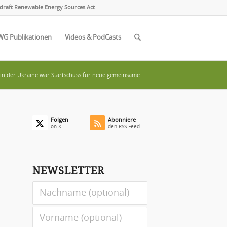
draft Renewable Energy Sources Act
WG Publikationen
Videos & PodCasts
 in der Ukraine war Startschuss für neue gemeinsame ...
Folgen
Abonniere
on X
den RSS Feed
NEWSLETTER