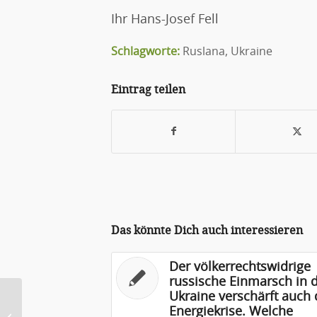
Ihr Hans-Josef Fell
Schlagworte:
Ruslana
,
Ukraine
Eintrag teilen
Das könnte Dich auch interessieren
Der völkerrechtswidrige
russische Einmarsch in 
Ukraine verschärft auch 
Ökostrom ist in Deutschland immer
Energiekrise. Welche
viel schneller gewachsen als alle