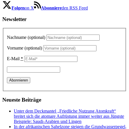
Folgen
on X
Abonniere
den RSS Feed
Newsletter
Nachname (optional)
Vorname (optional)
E-Mail
*
Neueste Beiträge
Unter dem Deckmantel „Friedliche Nutzung Atomkraft“
breitet sich die atomare Aufrüstung immer weiter aus Jüngste
Beispiele: Saudi-Arabien und Lingen
In der afrikanischen Sahelzone steigen die Grundwasserpegel,