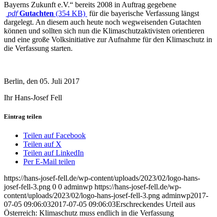
Bayerns Zukunft e.V.“ bereits 2008 in Auftrag gegebene
pdf
Gutachten
(354 KB)
für die bayerische Verfassung längst
dargelegt. An diesem auch heute noch wegweisenden Gutachten
können und sollten sich nun die Klimaschutzaktivisten orientieren
und eine große Volksinitiative zur Aufnahme für den Klimaschutz in
die Verfassung starten.
Berlin, den 05. Juli 2017
Ihr Hans-Josef Fell
Eintrag teilen
Teilen auf Facebook
Teilen auf X
Teilen auf LinkedIn
Per E-Mail teilen
https://hans-josef-fell.de/wp-content/uploads/2023/02/logo-hans-
josef-fell-3.png
0
0
adminwp
https://hans-josef-fell.de/wp-
content/uploads/2023/02/logo-hans-josef-fell-3.png
adminwp
2017-
07-05 09:06:03
2017-07-05 09:06:03
Erschreckendes Urteil aus
Österreich: Klimaschutz muss endlich in die Verfassung