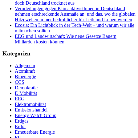
doch Deutschland trocknet aus
Verurteilungen gegen KlimaaktivistInnen in Deutschland
nehmen erschreckende Ausmaße an, und das, wo die globalen
Hitzewellen immer bedrohlicher für Leib und Leben werden
Ecosia: Ein Lichtblick in der Tech-Welt – und warum wir alle
mitmachen sollten
EEG und Landwirtschaft: Wie neue Gesetze Bauern
Milliarden kosten können
Kategorien
Allgemein
Atomkraft
Bioenergie
CCS
Demokratie
E-Mobilität
EEG
Elektromobilität
Emissionshandel
Energy Watch Group
Erdgas
Erdöl
Erneuerbare Energie
EU