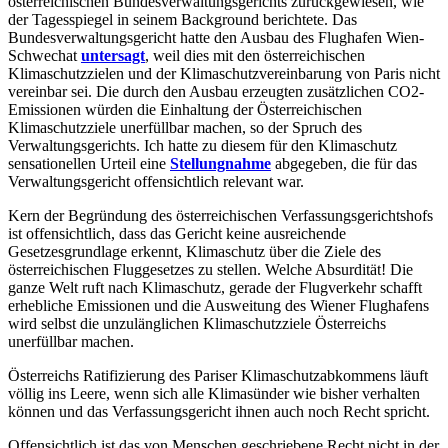
österreichischen Bundesverwaltungsgerichts zurückgewiesen, wie
der Tagesspiegel in seinem Background berichtete. Das
Bundesverwaltungsgericht hatte den Ausbau des Flughafen Wien-
Schwechat
untersagt
, weil dies mit den österreichischen
Klimaschutzzielen und der Klimaschutzvereinbarung von Paris nicht
vereinbar sei. Die durch den Ausbau erzeugten zusätzlichen CO2-
Emissionen würden die Einhaltung der Österreichischen
Klimaschutzziele unerfüllbar machen, so der Spruch des
Verwaltungsgerichts. Ich hatte zu diesem für den Klimaschutz
sensationellen Urteil eine
Stellungnahme
abgegeben, die für das
Verwaltungsgericht offensichtlich relevant war.
Kern der Begründung des österreichischen Verfassungsgerichtshofs
ist offensichtlich, dass das Gericht keine ausreichende
Gesetzesgrundlage erkennt, Klimaschutz über die Ziele des
österreichischen Fluggesetzes zu stellen. Welche Absurdität! Die
ganze Welt ruft nach Klimaschutz, gerade der Flugverkehr schafft
erhebliche Emissionen und die Ausweitung des Wiener Flughafens
wird selbst die unzulänglichen Klimaschutzziele Österreichs
unerfüllbar machen.
Österreichs Ratifizierung des Pariser Klimaschutzabkommens läuft
völlig ins Leere, wenn sich alle Klimasünder wie bisher verhalten
können und das Verfassungsgericht ihnen auch noch Recht spricht.
Offensichtlich ist das von Menschen geschriebene Recht nicht in der