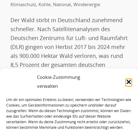
Klimaschutz
,
Kohle
,
National
,
Windenergie
Der Wald stirbt in Deutschland zunehmend
schneller. Nach Satellitenanalysen des
Deutschen Zentrums für Luft- und Raumfahrt
(DLR) gingen von Herbst 2017 bis 2024 mehr
als 900.000 Hektar Wald verloren, was rund
8,5 Prozent der gesamten deutschen
Waldfläche entspricht. Seit 2021 haben sich
Cookie-Zustimmung
die Verluste fast verdoppelt.
verwalten
„Umwelteinflüsse und Schädlingsbefall
Um dir ein optimales Erlebnis zu bieten, verwenden wir Technologien wie
haben in unseren Wäldern deutliche Spuren
Cookies, um Geräteinformationen zu speichern und/oder darauf
[…]
zuzugreifen. Wenn du diesen Technologien zustimmst, können wir Daten
wie das Surfverhalten oder eindeutige IDs auf dieser Website
verarbeiten. Wenn du deine Zustimmung nicht erteilst oder zurückziehst,
können bestimmte Merkmale und Funktionen beeinträchtigt werden.
WEITERLESEN