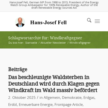
Hans-Josef Fell, German MP from 1998 to 2013, President of the Energy
Watch Group Ambassador for 100% Renewable Energy, Author of the
draft Renewable Energy Sources Act
Schlagwortarchiv für: Windkraftgegner
Du bist hier:
Startseite
/
Aktueller Newsletter
/
Windkraftgegner
Beiträge
Das beschleunigte Waldsterben in
Deutschland wird durch Klagen gegen
Windkraft im Wald massiv befördert
/
2. Oktober 2025
in
Allgemein
,
Demokratie
,
Erdgas
,
Erdöl
,
Erneuerbare Energie
,
Frontpage Article
,