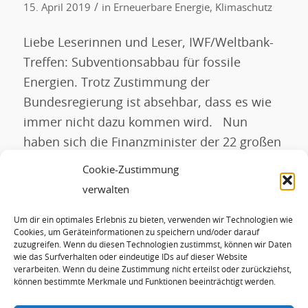
/
15. April 2019
in
Erneuerbare Energie
,
Klimaschutz
Liebe Leserinnen und Leser, IWF/Weltbank-
Treffen: Subventionsabbau für fossile
Energien. Trotz Zustimmung der
Bundesregierung ist absehbar, dass es wie
immer nicht dazu kommen wird. Nun
haben sich die Finanzminister der 22 großen
Nationen der Welt gestern wieder getroffen,
Cookie-Zustimmung
auf der Tagung des Internationalen
verwalten
Währungsfonds (IWF) und der Weltbank.
Um dir ein optimales Erlebnis zu bieten, verwenden wir Technologien wie
Beschlossen haben sie einen Beitrag zum
Cookies, um Geräteinformationen zu speichern und/oder darauf
Klimaschutz, […]
zuzugreifen. Wenn du diesen Technologien zustimmst, können wir Daten
wie das Surfverhalten oder eindeutige IDs auf dieser Website
verarbeiten. Wenn du deine Zustimmung nicht erteilst oder zurückziehst,
können bestimmte Merkmale und Funktionen beeinträchtigt werden.
WEITERLESEN