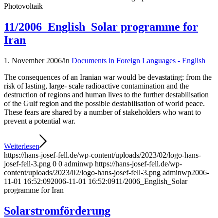
Photovoltaik
11/2006_English_Solar programme for
Iran
1. November 2006
/
in
Documents in Foreign Languages - English
The consequences of an Iranian war would be devastating: from the
risk of lasting, large- scale radioactive contamination and the
destruction of regions and human lives to the further destabilisation
of the Gulf region and the possible destabilisation of world peace.
These fears are shared by a number of stakeholders who want to
prevent a potential war.
Weiterlesen
https://hans-josef-fell.de/wp-content/uploads/2023/02/logo-hans-
josef-fell-3.png
0
0
adminwp
https://hans-josef-fell.de/wp-
content/uploads/2023/02/logo-hans-josef-fell-3.png
adminwp
2006-
11-01 16:52:09
2006-11-01 16:52:09
11/2006_English_Solar
programme for Iran
Solarstromförderung