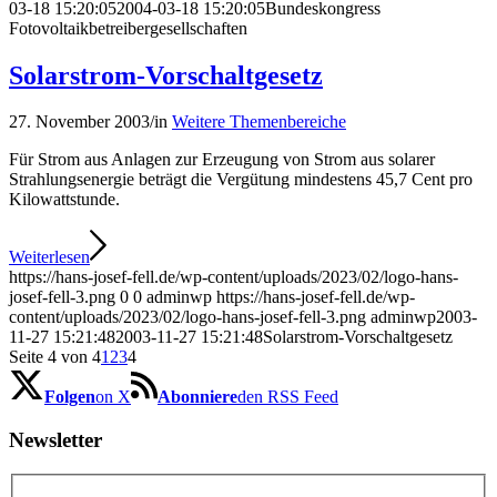
03-18 15:20:05
2004-03-18 15:20:05
Bundeskongress
Fotovoltaikbetreibergesellschaften
Solarstrom-Vorschaltgesetz
27. November 2003
/
in
Weitere Themenbereiche
Für Strom aus Anlagen zur Erzeugung von Strom aus solarer
Strahlungsenergie beträgt die Vergütung mindestens 45,7 Cent pro
Kilowattstunde.
Weiterlesen
https://hans-josef-fell.de/wp-content/uploads/2023/02/logo-hans-
josef-fell-3.png
0
0
adminwp
https://hans-josef-fell.de/wp-
content/uploads/2023/02/logo-hans-josef-fell-3.png
adminwp
2003-
11-27 15:21:48
2003-11-27 15:21:48
Solarstrom-Vorschaltgesetz
Seite 4 von 4
1
2
3
4
Folgen
on X
Abonniere
den RSS Feed
Newsletter