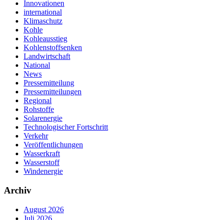
Innovationen
international
Klimaschutz
Kohle
Kohleausstieg
Kohlenstoffsenken
Landwirtschaft
National
News
Pressemitteilung
Pressemitteilungen
Regional
Rohstoffe
Solarenergie
Technologischer Fortschritt
Verkehr
Veröffentlichungen
Wasserkraft
Wasserstoff
Windenergie
Archiv
August 2026
Juli 2026