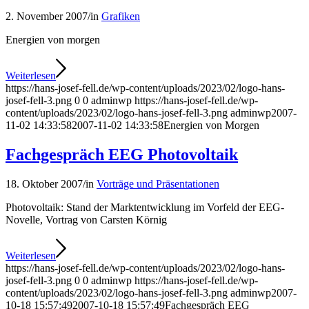
2. November 2007
/
in
Grafiken
Energien von morgen
Weiterlesen
https://hans-josef-fell.de/wp-content/uploads/2023/02/logo-hans-
josef-fell-3.png
0
0
adminwp
https://hans-josef-fell.de/wp-
content/uploads/2023/02/logo-hans-josef-fell-3.png
adminwp
2007-
11-02 14:33:58
2007-11-02 14:33:58
Energien von Morgen
Fachgespräch EEG Photovoltaik
18. Oktober 2007
/
in
Vorträge und Präsentationen
Photovoltaik: Stand der Marktentwicklung im Vorfeld der EEG-
Novelle, Vortrag von Carsten Körnig
Weiterlesen
https://hans-josef-fell.de/wp-content/uploads/2023/02/logo-hans-
josef-fell-3.png
0
0
adminwp
https://hans-josef-fell.de/wp-
content/uploads/2023/02/logo-hans-josef-fell-3.png
adminwp
2007-
10-18 15:57:49
2007-10-18 15:57:49
Fachgespräch EEG