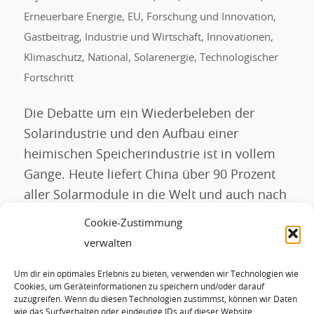
Erneuerbare Energie
,
EU
,
Forschung und Innovation
,
Gastbeitrag
,
Industrie und Wirtschaft
,
Innovationen
,
Klimaschutz
,
National
,
Solarenergie
,
Technologischer
Fortschritt
Die Debatte um ein Wiederbeleben der
Solarindustrie und den Aufbau einer
heimischen Speicherindustrie ist in vollem
Gange. Heute liefert China über 90 Prozent
aller Solarmodule in die Welt und auch nach
Europa. Der Grund ist klar: Ab 2012 haben
Cookie-Zustimmung
die Regierungen unter Kanzlerin Merkel in
verwalten
Deutschland der einst starken Solarindustrie
Um dir ein optimales Erlebnis zu bieten, verwenden wir Technologien wie
mit verschiedenen EEG-Änderungen die
Cookies, um Geräteinformationen zu speichern und/oder darauf
Grundlage […]
zuzugreifen. Wenn du diesen Technologien zustimmst, können wir Daten
wie das Surfverhalten oder eindeutige IDs auf dieser Website