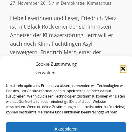
/
27. November 2018
in
Demokratie
,
Klimaschutz
Liebe Leserinnen und Leser, Friedrich Merz
ist mit Black Rock einer der schlimmsten
Anheizer der Klimazerstörung. Jetzt will er
auch noch Klimaflüchtlingen Asyl
verweigern. Friedrich Merz, einer der
Kandidaten für den CDU-Vorsitz hatte sich
Cookie-Zustimmung
auf der dritten Regionalkonferenz der CDU in
verwalten
Thüringen dafür ausgesprochen, das
Um dir ein optimales Erlebnis zu bieten, verwenden wir Technologien wie
Grundrecht auf Asyl zu ändern. In diesem
Cookies, um Geräteinformationen zu speichern und/oder darauf
Zusammenhang hat er […]
zuzugreifen. Wenn du diesen Technologien zustimmst, können wir Daten
wie das Surfverhalten oder eindeutige IDs auf dieser Website
verarbeiten. Wenn du deine Zustimmung nicht erteilst oder zurückziehst,
können bestimmte Merkmale und Funktionen beeinträchtigt werden.
WEITERLESEN
Akzeptieren