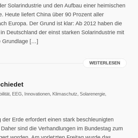
er Solarindustrie und den Aufbau einer heimischen
. Heute liefert China über 90 Prozent aller
ch Europa. Der Grund ist klar: Ab 2012 haben die
n Deutschland der einst starken Solarindustrie mit
 Grundlage […]
WEITERLESEN
schiedet
lität
,
EEG
,
Innovationen
,
Klimaschutz
,
Solarenergie
,
 der Erde erfordert einen stark beschleunigten
 Daher sind die Verhandlungen im Bundestag zum
gert worden. Am vorletzten Freitag wurde das