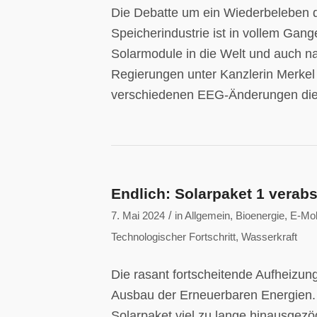
Die Debatte um ein Wiederbeleben d
Speicherindustrie ist in vollem Gange
Solarmodule in die Welt und auch na
Regierungen unter Kanzlerin Merkel i
verschiedenen EEG-Änderungen die
Endlich: Solarpaket 1 verab
/
7. Mai 2024
in
Allgemein
,
Bioenergie
,
E-Mobi
Technologischer Fortschritt
,
Wasserkraft
Die rasant fortscheitende Aufheizung
Ausbau der Erneuerbaren Energien.
Solarpaket viel zu lange hinausgezö