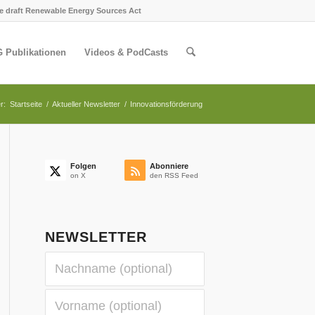
e draft Renewable Energy Sources Act
 Publikationen
Videos & PodCasts
r:
Startseite
/
Aktueller Newsletter
/
Innovationsförderung
Folgen
Abonniere
on X
den RSS Feed
NEWSLETTER