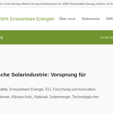
ent of the Energy Watch Group Ambassador for 100% Renewable Energy, Author of th
Über mich
Dokumente
EWG
ng
Du bist hie
che Solarindustrie: Vorsprung für
lität
,
Erneuerbare Energie
,
EU
,
Forschung und Innovation
,
tionen
,
Klimaschutz
,
National
,
Solarenergie
,
Technologischer