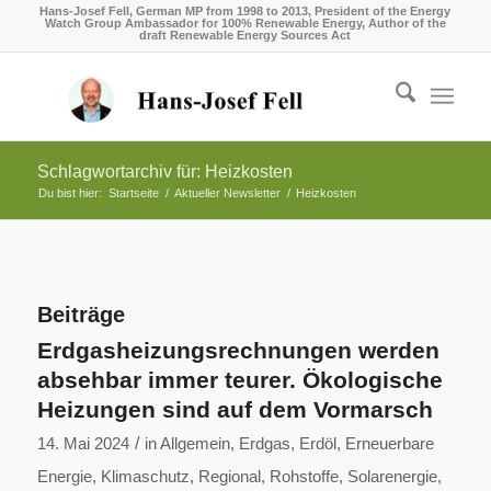
Hans-Josef Fell, German MP from 1998 to 2013, President of the Energy
Watch Group Ambassador for 100% Renewable Energy, Author of the
draft Renewable Energy Sources Act
Schlagwortarchiv für: Heizkosten
Du bist hier:
Startseite
/
Aktueller Newsletter
/
Heizkosten
Beiträge
Erdgasheizungsrechnungen werden
absehbar immer teurer. Ökologische
Heizungen sind auf dem Vormarsch
/
14. Mai 2024
in
Allgemein
,
Erdgas
,
Erdöl
,
Erneuerbare
Energie
,
Klimaschutz
,
Regional
,
Rohstoffe
,
Solarenergie
,