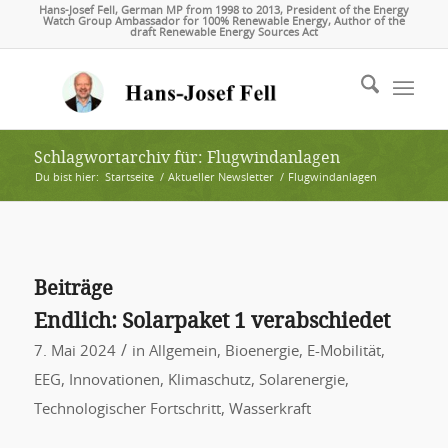
Hans-Josef Fell, German MP from 1998 to 2013, President of the Energy
Watch Group Ambassador for 100% Renewable Energy, Author of the
draft Renewable Energy Sources Act
Schlagwortarchiv für: Flugwindanlagen
Du bist hier:
Startseite
/
Aktueller Newsletter
/
Flugwindanlagen
Beiträge
Endlich: Solarpaket 1 verabschiedet
/
7. Mai 2024
in
Allgemein
,
Bioenergie
,
E-Mobilität
,
EEG
,
Innovationen
,
Klimaschutz
,
Solarenergie
,
Technologischer Fortschritt
,
Wasserkraft