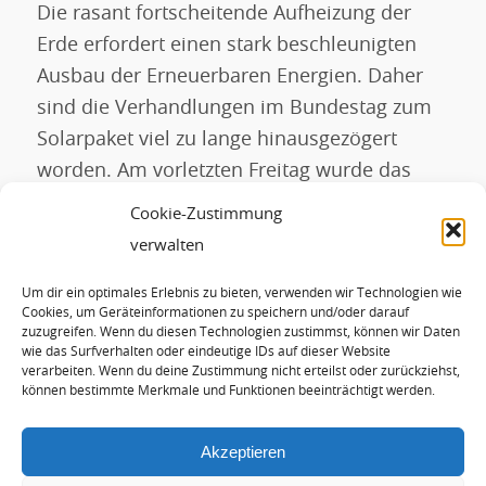
Die rasant fortscheitende Aufheizung der
Erde erfordert einen stark beschleunigten
Ausbau der Erneuerbaren Energien. Daher
sind die Verhandlungen im Bundestag zum
Solarpaket viel zu lange hinausgezögert
worden. Am vorletzten Freitag wurde das
Solarpaket sowohl im Bundestag als auch im
Cookie-Zustimmung
Bundesrat endlich verabschiedet. Es bringt
verwalten
substantielle Verbesserungen für den
Um dir ein optimales Erlebnis zu bieten, verwenden wir Technologien wie
Ausbau der Solarenergie und beschleunigt
Cookies, um Geräteinformationen zu speichern und/oder darauf
auch die […]
zuzugreifen. Wenn du diesen Technologien zustimmst, können wir Daten
wie das Surfverhalten oder eindeutige IDs auf dieser Website
verarbeiten. Wenn du deine Zustimmung nicht erteilst oder zurückziehst,
können bestimmte Merkmale und Funktionen beeinträchtigt werden.
WEITERLESEN
Akzeptieren