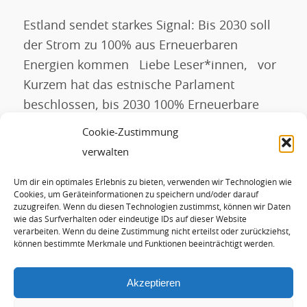
Estland sendet starkes Signal: Bis 2030 soll
der Strom zu 100% aus Erneuerbaren
Energien kommen Liebe Leser*innen, vor
Kurzem hat das estnische Parlament
beschlossen, bis 2030 100% Erneuerbare
Energien im Stromsektor zu erreichen, d.h.
Cookie-Zustimmung
bis 2030 soll der gesamte in Estland
verwalten
verbrauchte Strom aus heimischen
Um dir ein optimales Erlebnis zu bieten, verwenden wir Technologien wie
erneuerbaren Energiequellen erzeugt
Cookies, um Geräteinformationen zu speichern und/oder darauf
werden. Das bisherige 2030-Ziel lag […]
zuzugreifen. Wenn du diesen Technologien zustimmst, können wir Daten
wie das Surfverhalten oder eindeutige IDs auf dieser Website
verarbeiten. Wenn du deine Zustimmung nicht erteilst oder zurückziehst,
können bestimmte Merkmale und Funktionen beeinträchtigt werden.
WEITERLESEN
Akzeptieren