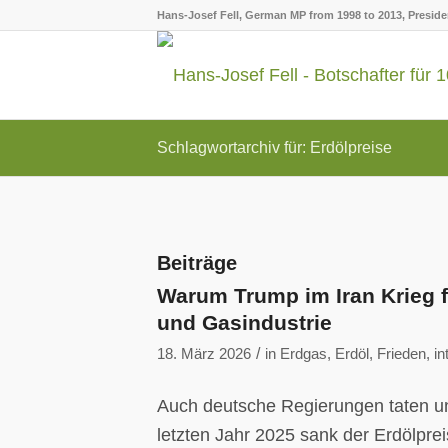
Hans-Josef Fell, German MP from 1998 to 2013, Presid
Schlagwortarchiv für: Erdölpreise
Beiträge
Warum Trump im Iran Krieg fü
und Gasindustrie
/
18. März 2026
in
Erdgas
,
Erdöl
,
Frieden
,
in
Auch deutsche Regierungen taten un
letzten Jahr 2025 sank der Erdölprei