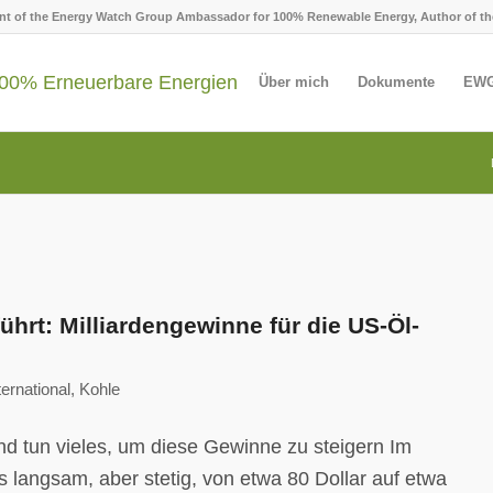
ent of the Energy Watch Group Ambassador for 100% Renewable Energy, Author of th
Über mich
Dokumente
EWG
hrt: Milliardengewinne für die US-Öl-
ternational
,
Kohle
d tun vieles, um diese Gewinne zu steigern Im
s langsam, aber stetig, von etwa 80 Dollar auf etwa