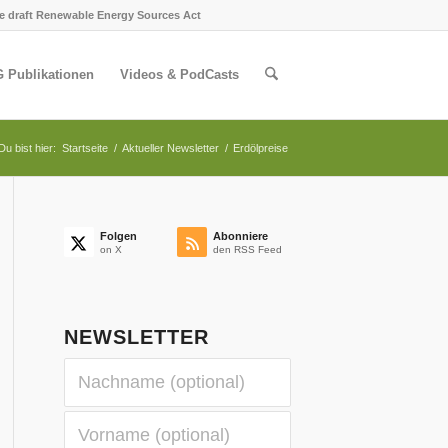
e draft Renewable Energy Sources Act
 Publikationen
Videos & PodCasts
Du bist hier:
Startseite
/
Aktueller Newsletter
/
Erdölpreise
Folgen
Abonniere
on X
den RSS Feed
NEWSLETTER