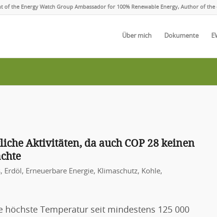
ent of the Energy Watch Group Ambassador for 100% Renewable Energy, Author of the 
Über mich
Dokumente
E
rliche Aktivitäten, da auch COP 28 keinen
chte
s
,
Erdöl
,
Erneuerbare Energie
,
Klimaschutz
,
Kohle
,
ie höchste Temperatur seit mindestens 125 000