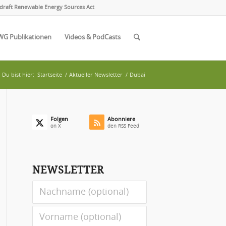
draft Renewable Energy Sources Act
WG Publikationen
Videos & PodCasts
Du bist hier:
Startseite
/
Aktueller Newsletter
/
Dubai
Folgen
Abonniere
on X
den RSS Feed
NEWSLETTER