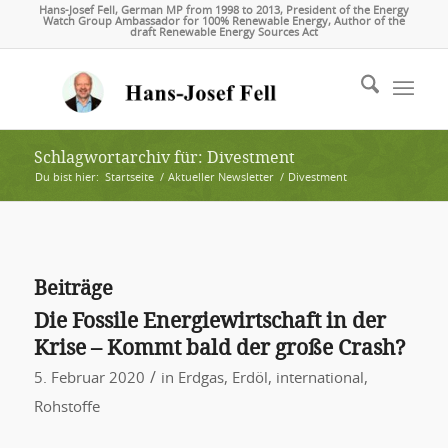
Hans-Josef Fell, German MP from 1998 to 2013, President of the Energy
Watch Group Ambassador for 100% Renewable Energy, Author of the
draft Renewable Energy Sources Act
Schlagwortarchiv für: Divestment
Du bist hier:
Startseite
/
Aktueller Newsletter
/
Divestment
Beiträge
Die Fossile Energiewirtschaft in der
Krise – Kommt bald der große Crash?
/
5. Februar 2020
in
Erdgas
,
Erdöl
,
international
,
Rohstoffe