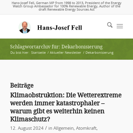
Hans-Josef Fell, German MP from 1998 to 2013, President of the Energy
Watch Group Ambassador for 100% Renewable Energy, Author of the
draft Renewable Energy Sources Act
Schlagwortarchiv für: Dekarbonisierung
Du bist hier:
Startseite
/
Aktueller Newsletter
/
Dekarbonisierung
Beiträge
Klimaobstruktion: Die Wetterextreme
werden immer katastrophaler –
warum gibt es weiterhin keinen
Klimaschutz?
/
12. August 2024
in
Allgemein
,
Atomkraft
,