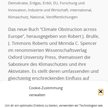
Demokratie
,
Erdgas
,
Erdöl
,
EU
,
Forschung und
Innovation
,
Industrie und Wirtschaft
,
international
,
Klimaschutz
,
National
,
Veröffentlichungen
Das neue Buch “Climate Obstruction across
Europe”, herausgegeben von Robert J. Brulle,
J. Timmons Roberts und Mirinda C. Spencer
im renommierten Wissenschaftsverlag
Oxford University Press, thematisiert die
Saboteure des Klimaschutzes und ihre
Aktivitäten. Es stellt deren umfassenden und
gleichzeitig erschreckenden Einfluss auf
Politik und Gesellschaft heraus. Das
Cookie-Zustimmung
komplexe Zusammenwirken von
verwalten
ökonomischen Interessen,
Um dir ein optimales Erlebnis zu bieten, verwenden wir Technologien wie
zivilgesellschaftlichen Organisationen und