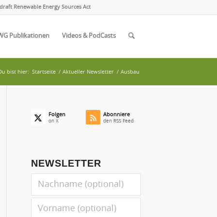
draft Renewable Energy Sources Act
WG Publikationen
Videos & PodCasts
Du bist hier:
Startseite
/
Aktueller Newsletter
/
Ausbau
Folgen
Abonniere
on X
den RSS Feed
NEWSLETTER