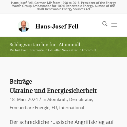
Hans-Josef Fell, German MP from 1998 to 2013, President of the Energy
Watch Group Ambassador for 100% Renewable Energy, Author of the
draft Renewable Energy Sources Act
Schlagwortarchiv für: Atommüll
Du bist hier:
Startseite
/
Aktueller Newsletter
/
Atommüll
Beiträge
Ukraine und Energiesicherheit
/
18. März 2024
in
Atomkraft
,
Demokratie
,
Erneuerbare Energie
,
EU
,
international
Der schreckliche russische Angriffskrieg auf