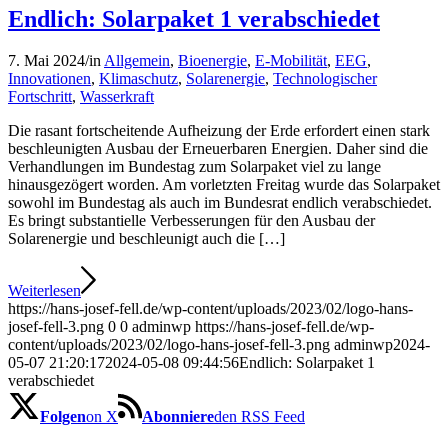
Endlich: Solarpaket 1 verabschiedet
7. Mai 2024
/
in
Allgemein
,
Bioenergie
,
E-Mobilität
,
EEG
,
Innovationen
,
Klimaschutz
,
Solarenergie
,
Technologischer
Fortschritt
,
Wasserkraft
Die rasant fortscheitende Aufheizung der Erde erfordert einen stark
beschleunigten Ausbau der Erneuerbaren Energien. Daher sind die
Verhandlungen im Bundestag zum Solarpaket viel zu lange
hinausgezögert worden. Am vorletzten Freitag wurde das Solarpaket
sowohl im Bundestag als auch im Bundesrat endlich verabschiedet.
Es bringt substantielle Verbesserungen für den Ausbau der
Solarenergie und beschleunigt auch die […]
Weiterlesen
https://hans-josef-fell.de/wp-content/uploads/2023/02/logo-hans-
josef-fell-3.png
0
0
adminwp
https://hans-josef-fell.de/wp-
content/uploads/2023/02/logo-hans-josef-fell-3.png
adminwp
2024-
05-07 21:20:17
2024-05-08 09:44:56
Endlich: Solarpaket 1
verabschiedet
Folgen
on X
Abonniere
den RSS Feed