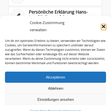
Persönliche Erklärung Hans-
Josef Fell zur Afghanistan
Debatte
Cookie-Zustimmung
verwalten
Persönliche Erklärung zur ISAF-
Abstimmung 31.01.2013
Um dir ein optimales Erlebnis zu bieten, verwenden wir Technologien wie
Cookies, um Geräteinformationen zu speichern und/oder darauf
zuzugreifen. Wenn du diesen Technologien zustimmst, können wir Daten
wie das Surfverhalten oder eindeutige IDs auf dieser Website
Persönliche Erklärung zum
verarbeiten. Wenn du deine Zustimmung nicht erteilst oder zurückziehst,
Patriot Einsatz
können bestimmte Merkmale und Funktionen beeinträchtigt werden.
Akzeptieren
Ablehnen
Einstellungen ansehen
© Copyright - Hans-Josef Fell |
Arctur Internet Consulting