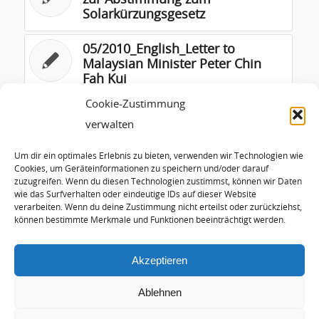
zur Abstimmung zum
Solarkürzungsgesetz
05/2010_English_Letter to
Malaysian Minister Peter Chin
Fah Kui
Cookie-Zustimmung
Grüner Entschließungsantrag
verwalten
zur AIFM-Umsetzung
Um dir ein optimales Erlebnis zu bieten, verwenden wir Technologien wie
EWG: Fossile und Nukleare
Cookies, um Geräteinformationen zu speichern und/oder darauf
zuzugreifen. Wenn du diesen Technologien zustimmst, können wir Daten
Brennstoffe – die künftige
wie das Surfverhalten oder eindeutige IDs auf dieser Website
Versorgungssituation (kurz, in
verarbeiten. Wenn du deine Zustimmung nicht erteilst oder zurückziehst,
deutsch)
können bestimmte Merkmale und Funktionen beeinträchtigt werden.
Akzeptieren
Ablehnen