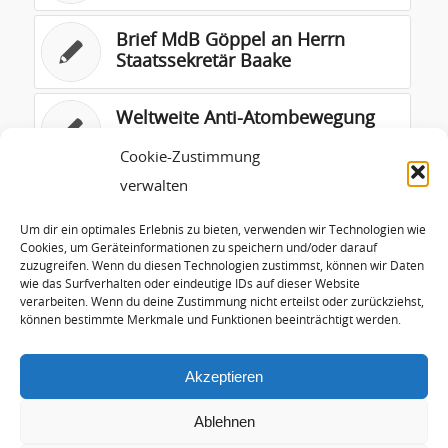
Brief MdB Göppel an Herrn
Staatssekretär Baake
Weltweite Anti-Atombewegung
seit Japan
Cookie-Zustimmung
verwalten
Grüner Änderungsantrag Wind-
Onshore-Degression
Um dir ein optimales Erlebnis zu bieten, verwenden wir Technologien wie
Cookies, um Geräteinformationen zu speichern und/oder darauf
zuzugreifen. Wenn du diesen Technologien zustimmst, können wir Daten
Leitfaden zur Zulassung von
wie das Surfverhalten oder eindeutige IDs auf dieser Website
Photovoltaik-Freiflächen-
verarbeiten. Wenn du deine Zustimmung nicht erteilst oder zurückziehst,
Anlagen
können bestimmte Merkmale und Funktionen beeinträchtigt werden.
Akzeptieren
Ablehnen