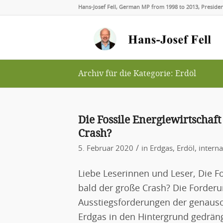
Hans-Josef Fell, German MP from 1998 to 2013, Presid
Archiv für die Kategorie: Erdöl
Die Fossile Energiewirtschaf
Crash?
/
5. Februar 2020
in
Erdgas
,
Erdöl
,
interna
Liebe Leserinnen und Leser, Die Fo
bald der große Crash? Die Forder
Ausstiegsforderungen der genauso
Erdgas in den Hintergrund gedräng