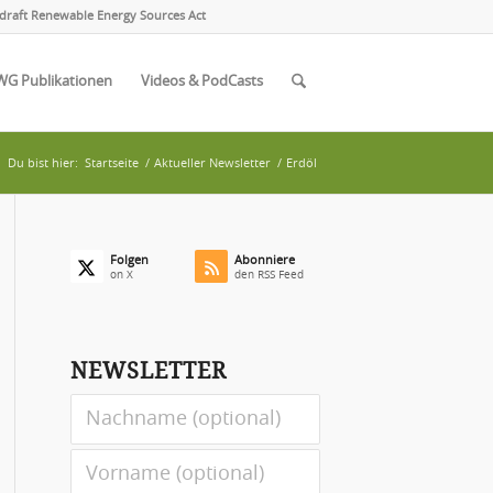
draft Renewable Energy Sources Act
WG Publikationen
Videos & PodCasts
Du bist hier:
Startseite
/
Aktueller Newsletter
/
Erdöl
Folgen
Abonniere
on X
den RSS Feed
NEWSLETTER