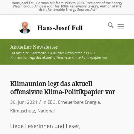
Hans-Josef Fell, German MP from 1998 to 2013, President of the Energy
Watch Group Ambassador for 100% Renewable Energy, Author of the
draft Renewable Energy Sources Act
Aktueller Newsletter
Du bist hier:
Startseite
/
Aktueller Newsletter
/
EEG
/
Klimaunion legt das aktuell offensivste Klima-Politikpapier vor
Klimaunion legt das aktuell
offensivste Klima-Politikpapier vor
/
30. Juni 2021
in
EEG
,
Erneuerbare Energie
,
Klimaschutz
,
National
Liebe Leserinnen und Leser,