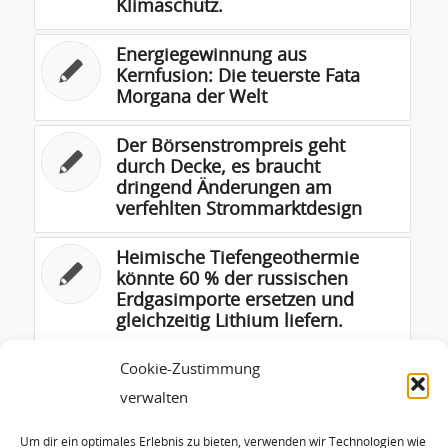
Klimaschutz.
Energiegewinnung aus
Kernfusion: Die teuerste Fata
Morgana der Welt
Der Börsenstrompreis geht
durch Decke, es braucht
dringend Änderungen am
verfehlten Strommarktdesign
Heimische Tiefengeothermie
könnte 60 % der russischen
Erdgasimporte ersetzen und
gleichzeitig Lithium liefern.
Cookie-Zustimmung
In Berlin wird blockiert – vor
allem der Klimaschutz durch die
verwalten
Regierung
Um dir ein optimales Erlebnis zu bieten, verwenden wir Technologien wie