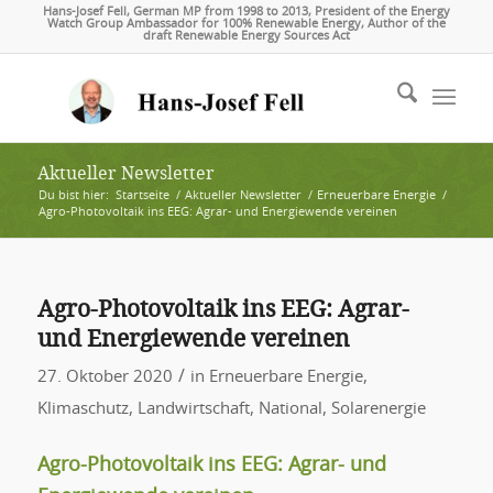
Hans-Josef Fell, German MP from 1998 to 2013, President of the Energy
Watch Group Ambassador for 100% Renewable Energy, Author of the
draft Renewable Energy Sources Act
Aktueller Newsletter
Du bist hier:
Startseite
/
Aktueller Newsletter
/
Erneuerbare Energie
/
Agro-Photovoltaik ins EEG: Agrar- und Energiewende vereinen
Agro-Photovoltaik ins EEG: Agrar-
und Energiewende vereinen
/
27. Oktober 2020
in
Erneuerbare Energie
,
Klimaschutz
,
Landwirtschaft
,
National
,
Solarenergie
Agro-Photovoltaik ins EEG: Agrar- und