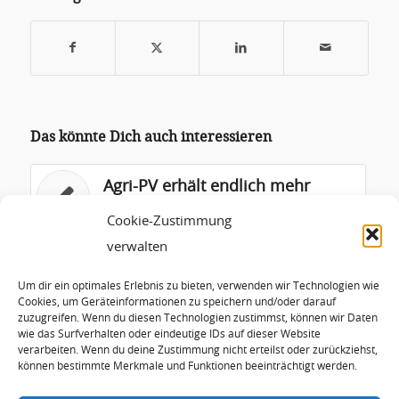
Das könnte Dich auch interessieren
Agri-PV erhält endlich mehr
öffentliche Wahrnehmung
Cookie-Zustimmung
verwalten
Die Welternährung ist massiv
gefährdet, durch Agrarkonzerne
Um dir ein optimales Erlebnis zu bieten, verwenden wir Technologien wie
und die Erdüberhitzung
Cookies, um Geräteinformationen zu speichern und/oder darauf
zuzugreifen. Wenn du diesen Technologien zustimmst, können wir Daten
wie das Surfverhalten oder eindeutige IDs auf dieser Website
Solarstrom auf dem Acker
verarbeiten. Wenn du deine Zustimmung nicht erteilst oder zurückziehst,
weltweit auf dem Vormarsch
können bestimmte Merkmale und Funktionen beeinträchtigt werden.