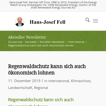
Hans-Josef Fell, German MP from 1998 to 2013, President of the Energy
Watch Group Ambassador for 100% Renewable Energy, Author of the
draft Renewable Energy Sources Act
Aktueller Newsletter
Du bist hier:
Startseite
/
Aktueller Newsletter
/
international
/
Regenwaldschutz kann sich auch ökonomisch lohnen
Regenwaldschutz kann sich auch
ökonomisch lohnen
/
11. Dezember 2019
in
international
,
Klimaschutz
,
Landwirtschaft
,
Regional
Regenwaldschutz kann sich auch