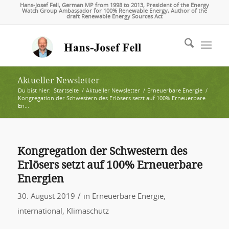
Hans-Josef Fell, German MP from 1998 to 2013, President of the Energy
Watch Group Ambassador for 100% Renewable Energy, Author of the
draft Renewable Energy Sources Act
Aktueller Newsletter
Du bist hier:
Startseite
/
Aktueller Newsletter
/
Erneuerbare Energie
/
Kongregation der Schwestern des Erlösers setzt auf 100% Erneuerbare
En...
Kongregation der Schwestern des
Erlösers setzt auf 100% Erneuerbare
Energien
/
30. August 2019
in
Erneuerbare Energie
,
international
,
Klimaschutz