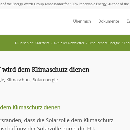
ent of the Energy Watch Group Ambassador for 100% Renewable Energy, Author of the 
Über mich
Dokumente
E
Du bist hier:
Startseite
/
Aktueller Newsletter
/
Erneuerbare Energie
/
End
EU wird dem Klimaschutz dienen
ie
,
Klimaschutz
,
Solarenergie
d dem Klimaschutz dienen
rstanden, dass die Solarzölle dem Klimaschutz
schaffung der Solarzölle durch die EU-