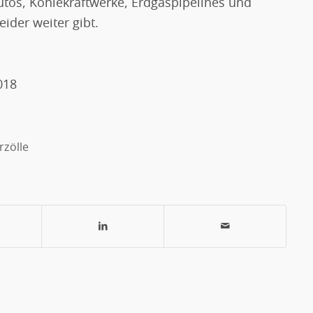
tos, Kohlekraftwerke, Erdgaspipelines und
ider weiter gibt.
018
rzölle