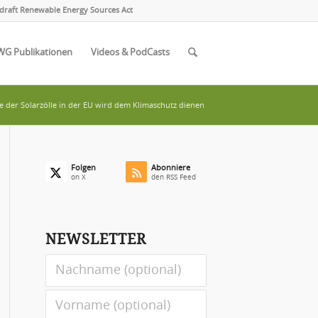
draft Renewable Energy Sources Act
WG Publikationen
Videos & PodCasts
e der Solarzölle in der EU wird dem Klimaschutz dienen
Folgen
Abonniere
on X
den RSS Feed
NEWSLETTER