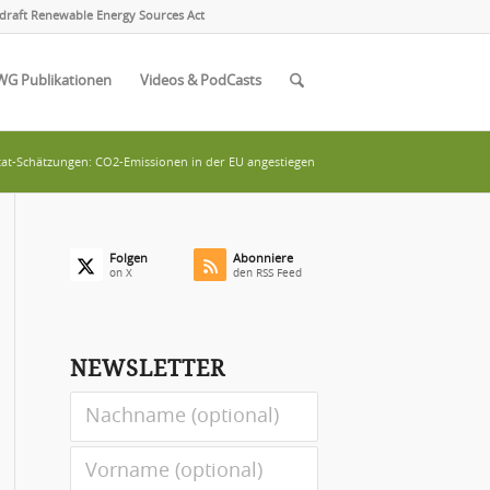
draft Renewable Energy Sources Act
WG Publikationen
Videos & PodCasts
tat-Schätzungen: CO2-Emissionen in der EU angestiegen
Folgen
Abonniere
on X
den RSS Feed
NEWSLETTER