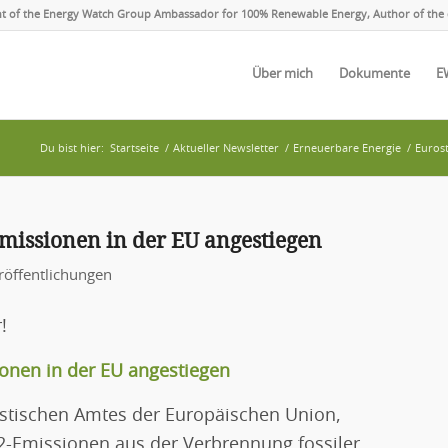
ent of the Energy Watch Group Ambassador for 100% Renewable Energy, Author of the 
Über mich
Dokumente
E
Du bist hier:
Startseite
/
Aktueller Newsletter
/
Erneuerbare Energie
/
Euros
missionen in der EU angestiegen
röffentlichungen
!
onen in der EU angestiegen
istischen Amtes der Europäischen Union,
O2-Emissionen aus der Verbrennung fossiler