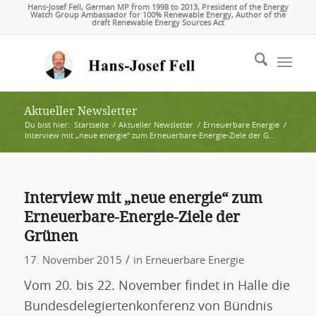
Hans-Josef Fell, German MP from 1998 to 2013, President of the Energy
Watch Group Ambassador for 100% Renewable Energy, Author of the
draft Renewable Energy Sources Act
Aktueller Newsletter
Du bist hier:
Startseite
/
Aktueller Newsletter
/
Erneuerbare Energie
/
Interview mit „neue energie“ zum Erneuerbare-Energie-Ziele der G...
Interview mit „neue energie“ zum
Erneuerbare-Energie-Ziele der
Grünen
/
17. November 2015
in
Erneuerbare Energie
Vom 20. bis 22. November findet in Halle die
Bundesdelegiertenkonferenz von Bündnis