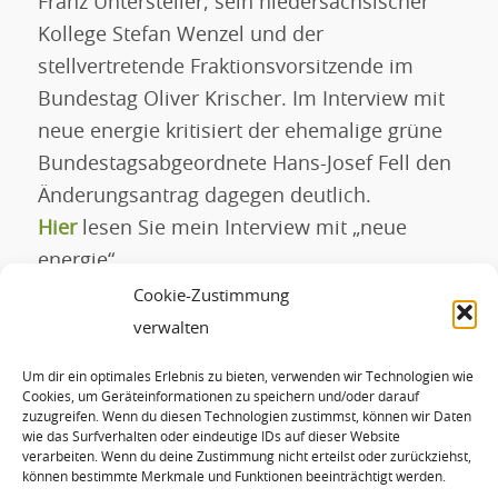
Franz Untersteller, sein niedersächsischer
Kollege Stefan Wenzel und der
stellvertretende Fraktionsvorsitzende im
Bundestag Oliver Krischer. Im Interview mit
neue energie kritisiert der ehemalige grüne
Bundestagsabgeordnete Hans-Josef Fell den
Änderungsantrag dagegen deutlich.
Hier
lesen Sie mein Interview mit „neue
energie“.
Mehr dazu in meiner
Schlagzeile vom 6.
Cookie-Zustimmung
November
.
verwalten
Um dir ein optimales Erlebnis zu bieten, verwenden wir Technologien wie
Eintrag teilen
Cookies, um Geräteinformationen zu speichern und/oder darauf
zuzugreifen. Wenn du diesen Technologien zustimmst, können wir Daten
wie das Surfverhalten oder eindeutige IDs auf dieser Website
verarbeiten. Wenn du deine Zustimmung nicht erteilst oder zurückziehst,
können bestimmte Merkmale und Funktionen beeinträchtigt werden.