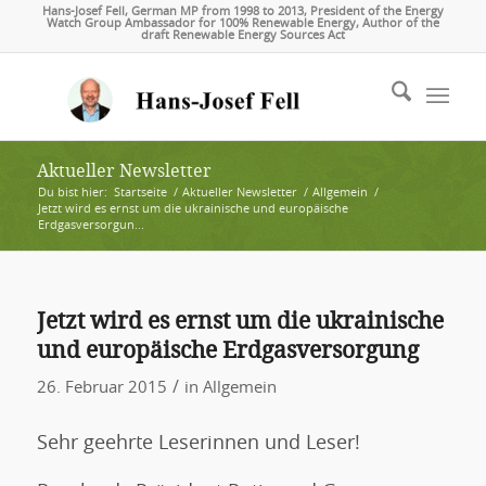
Hans-Josef Fell, German MP from 1998 to 2013, President of the Energy
Watch Group Ambassador for 100% Renewable Energy, Author of the
draft Renewable Energy Sources Act
Aktueller Newsletter
Du bist hier:
Startseite
/
Aktueller Newsletter
/
Allgemein
/
Jetzt wird es ernst um die ukrainische und europäische
Erdgasversorgun...
Jetzt wird es ernst um die ukrainische
und europäische Erdgasversorgung
/
26. Februar 2015
in
Allgemein
Sehr geehrte Leserinnen und Leser!