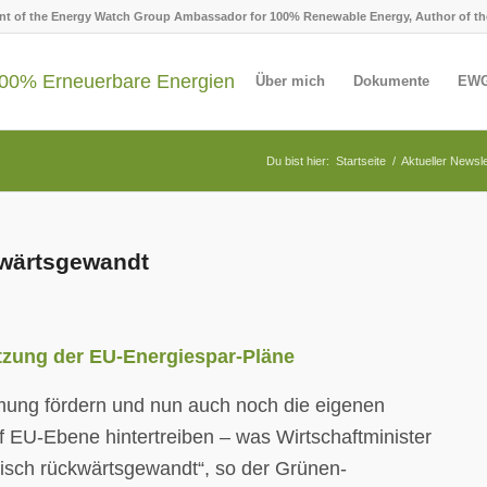
ent of the Energy Watch Group Ambassador for 100% Renewable Energy, Author of th
Über mich
Dokumente
EWG
Du bist hier:
Startseite
/
Aktueller Newsle
kwärtsgewandt
tzung der EU-Energiespar-Pläne
omung fördern und nun auch noch die eigenen
 EU-Ebene hintertreiben – was Wirtschaftminister
itisch rückwärtsgewandt“, so der Grünen-