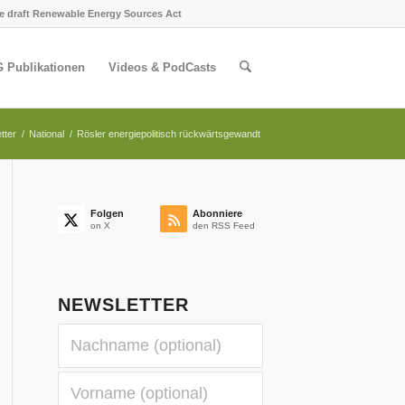
e draft Renewable Energy Sources Act
 Publikationen
Videos & PodCasts
tter
/
National
/
Rösler energiepolitisch rückwärtsgewandt
Folgen
Abonniere
on X
den RSS Feed
NEWSLETTER