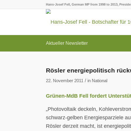
Hans-Josef Fell, German MP from 1998 to 2013, Presid
Aktueller Newsletter
Rösler energiepolitisch rüc
/
22. November 2011
in
National
Grünen-MdB Fell fordert Unterstü
„Photovoltaik deckeln, Kohleverstr
schwarz-gelben Energiesparziele auf
Rösler derzeit macht, ist energiepol