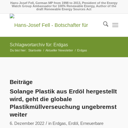
Hans-Josef Fell, German MP from 1998 to 2013, President of the Energy
Watch Group Ambassador for 100% Renewable Energy, Author of the
draft Renewable Energy Sources Act
Schlagwortarchiv für: Erdgas
Du bist hier:
Startseite
/
Aktueller Newsletter
/
Erdgas
Beiträge
Solange Plastik aus Erdöl hergestellt
wird, geht die globale
Plastikmüllverseuchung ungebremst
weiter
/
6. Dezember 2022
in
Erdgas
,
Erdöl
,
Erneuerbare