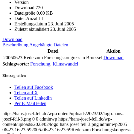
Version
Download
720
Dateigröße
0.00 KB
Datei-Anzahl
1
Erstellungsdatum
23. Juni 2005
Zuletzt aktualisiert
23. Juni 2005
Download
Beschreibung
Angehängte Dateien
Datei
Aktion
20050623 Rede zum Forschugskongress in Bruessel
Download
Schlagworte:
Forschung
,
Klimawandel
Eintrag teilen
Teilen auf Facebook
Teilen auf X
Teilen auf LinkedIn
Per E-Mail teilen
https://hans-josef-fell.de/wp-content/uploads/2023/02/logo-hans-
josef-fell-3.png
0
0
adminwp
https://hans-josef-fell.de/wp-
content/uploads/2023/02/logo-hans-josef-fell-3.png
adminwp
2005-
06-23 16:23:59
2005-06-23 16:23:59
Rede zum Forschungskongress