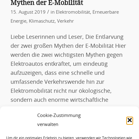
Mythen der E-Mobilität
/
15. August 2019
in
Elektromobilität
,
Erneuerbare
Energie
,
Klimaschutz
,
Verkehr
Liebe Leserinnen und Leser, Die Entlarvung
der zwei großen Mythen der E-Mobilität Hier
werden die zwei wichtigsten Mythen gegen
Elektroautos entkräftet, um eindeutig
aufzuzeigen, dass eine schnelle und
umfassende Verkehrswende hin zur
Elektromobilität nicht nur ökologische,
sondern auch enorme wirtschaftliche
Vorteile mit sich bringt. Mythos I:
Cookie-Zustimmung
Elektroautos sind schädlicher für das Klima
verwalten
als Fahrzeuge mit […]
Um dir ein optimales Erlebnis zu bieten, verwenden wir Technologien wie